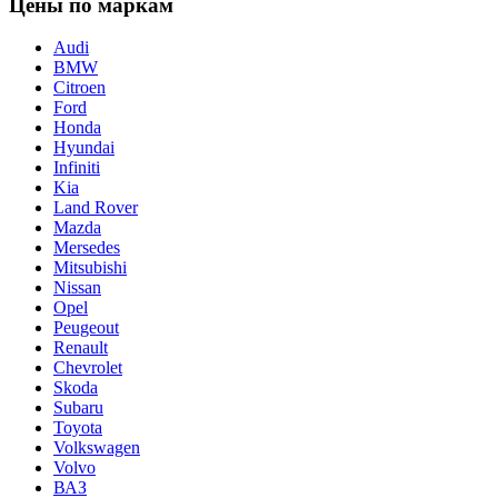
Цены по маркам
Audi
BMW
Citroen
Ford
Honda
Hyundai
Infiniti
Kia
Land Rover
Mazda
Mersedes
Mitsubishi
Nissan
Opel
Peugeout
Renault
Chevrolet
Skoda
Subaru
Toyota
Volkswagen
Volvo
ВАЗ